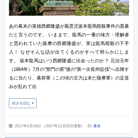
あの幕末の英雄西郷隆盛が風雲児坂本龍馬暗殺事件の黒幕
だと言うのです。 いままで、龍馬の一番の味方・理解者
と思われていた薩摩の西郷隆盛が、実は龍馬暗殺の下手
人！ なぜそんな話が出てくるのかすべて明らかにしま
す。 坂本龍馬はいつ西郷隆盛に出会ったのか？ 元治元年
（1864年）7月の”禁門の変”後の”第一次長州征伐”へ出陣す
るに当たり、幕府軍（この頃の主力は未だ薩摩軍）の足並
みが乱れて出
続きを読む
2017年1月18日
（
2017年11月20日更新
）
幕末