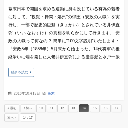
幕末日本で開国を求める運動に身を投じている有為の若者
に対して、”投獄・拷問・処刑”の弾圧（安政の大獄）を実
行し、一部で歴史的巨魁（きょかい）とされている井伊直
弼（いい なおすけ）の真相を明らかにして行きます。 安
政の大獄って何なの？ 簡単に”100文字説明”いたします：
『安政5年（1858年）5月末から始まった、14代将軍の後
継争いに端を発した大老井伊直弼による慶喜派と水戸一派
続きを読む
2016年10月13日
幕末
« 最初
‹ 前へ
10
11
12
13
14
15
16
17
次へ ›
14 / 17