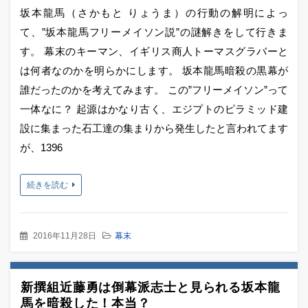
坂本龍馬（さかもと りょうま）の行動の解明によっ
て、”坂本龍馬フリーメイソン説”の謎解きをして行きま
す。 幕末のキーマン、イギリス商人トーマスグラバーと
は何者なのかを明らかにします。 坂本龍馬暗殺の黒幕が
誰だったのかを考えてみます。 この”フリーメイソン”って
一体なに？ 起源はかなり古く、エジプトのピラミッド建
設に集まった石工達の集まりから発生したと言われてます
が、1396
続きを読む
2016年11月28日
幕末
新撰組近藤勇は倒幕派志士と見られる坂本龍
馬を暗殺した！本当？