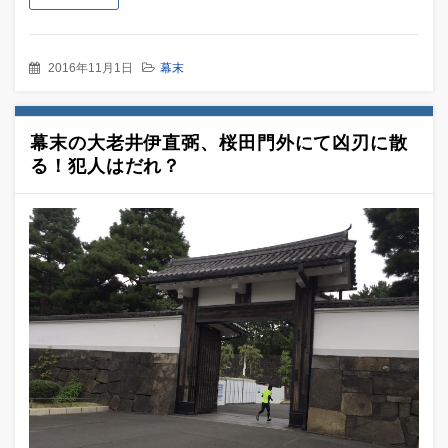
2016年11月1日
幕末
幕末の大老井伊直弼、桜田門外にて凶刃に散
る！犯人はだれ？