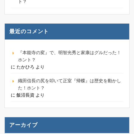
ト？
最近のコメント
『本能寺の変』で、明智光秀と家康はグルだった！
ホント？
に
たかひろ
より
織田信長の尻を叩いて正室『帰蝶』は歴史を動かし
た！ホント？
に
飯沼長資
より
アーカイブ