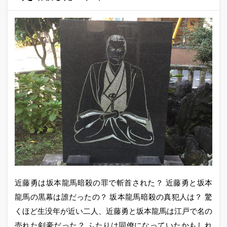
近藤勇は坂本龍馬暗殺の罪で斬首された？ 近藤勇と坂本
龍馬の黒幕は誰だったの？ 坂本龍馬暗殺の真犯人は？ 驚
くほど生没年が近い二人、近藤勇と坂本龍馬は江戸で名の
売れた剣豪だった？ ふたりは同僚になっていたかもしれ