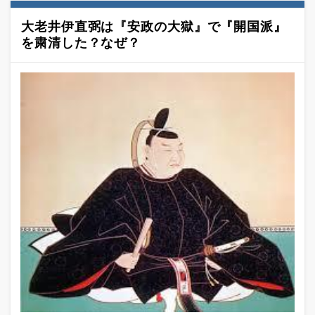
大老井伊直弼は『安政の大獄』で『開国派』
を粛清した？なぜ？