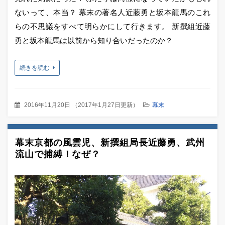
ないって、本当？ 幕末の著名人近藤勇と坂本龍馬のこれ
らの不思議をすべて明らかにして行きます。 新撰組近藤
勇と坂本龍馬は以前から知り合いだったのか？
続きを読む
2016年11月20日
（
2017年1月27日更新
）
幕末
幕末京都の風雲児、新撰組局長近藤勇、武州
流山で捕縛！なぜ？