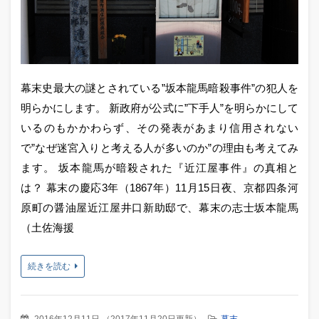
幕末史最大の謎とされている”坂本龍馬暗殺事件”の犯人を
明らかにします。 新政府が公式に”下手人”を明らかにして
いるのもかかわらず、その発表があまり信用されない
で”なぜ迷宮入りと考える人が多いのか”の理由も考えてみ
ます。 坂本龍馬が暗殺された『近江屋事件』の真相と
は？ 幕末の慶応3年（1867年）11月15日夜、京都四条河
原町の醤油屋近江屋井口新助邸で、幕末の志士坂本龍馬
（土佐海援
続きを読む
2016年12月11日
（
2017年11月20日更新
）
幕末