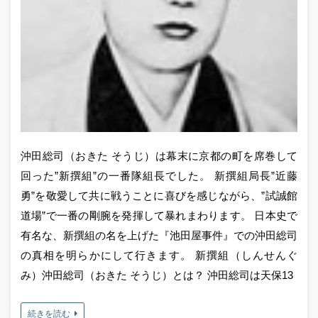
沖田総司（おきた そうじ）は幕末に京都の町を席巻して
回った”新撰組”の一番隊組長でした。 新撰組局長”近藤
勇”を敬愛して共に戦うことに喜びを感じながら、”試誠館
道場”で一番の剛腕を発揮して暴れまわります。 日本史で
有名な、新撰組の名を上げた『池田屋事件』での沖田総司
の真相を明らかにして行きます。 新撰組（しんせんぐ
み）沖田総司（おきた そうじ）とは？ 沖田総司は天保13
続きを読む