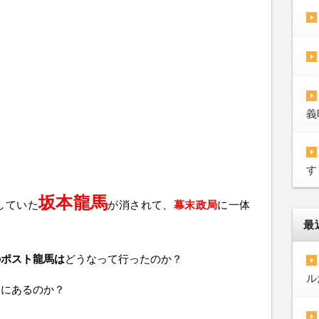
義
す
坂本龍馬
していた
が消されて、
幕末政局
に一体
最
のポスト龍馬は
どうなって行ったのか？
ル
こ
にあるのか？