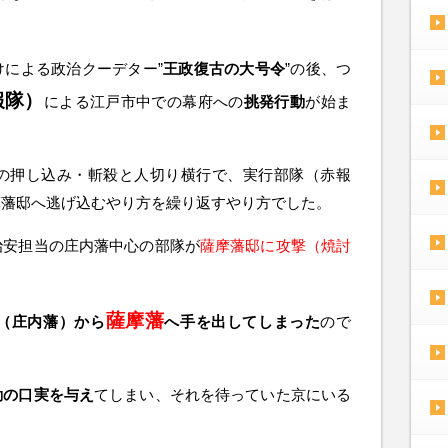
けによる政治クーデター”
王政復古の大号令
”の後、つ
報隊）
による江戸市中での幕府への
挑発行動
が始ま
の押し込み・斬殺と人切り横行で、実行部隊（赤報
摩藩邸へ逃げ込むやり方を繰り返すやり方でした。
治安担当の庄内藩中心の部隊が
薩摩藩邸に攻撃（焼討
薩摩藩
（庄内藩）から
へ手を出してしまった
ので
動の口実を与え
てしまい、それを待っていた京にいる