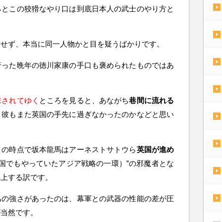
るとこの狡猾なやり口は到底日本人の武士のやり方と
致せず、本当に同一人物かと目を疑うばかりです。
行った晩年の徳川家康の手口も褒められたものではあ
。
末されてゆく
ところを見ると、あながち
巷間に流れる
、彼もまた英国の手先に過ぎなかったのかなどと思い
この時点で坂本龍馬はアーネストサトウら
英国が進め
国でもやっていたアジア戦略の一環）”の邪魔者とな
浮上する訳です。
あの強さがあったのは、幕軍との武器の性能の差が圧
が当然です。