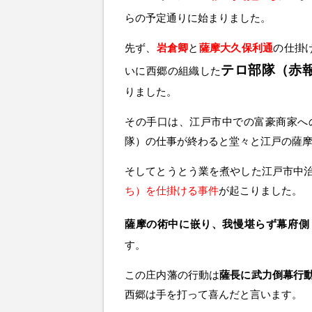
らの予定通りに始まりました。
先ず、
岩倉卿
と
薩摩大久保利通
の仕掛
テロ部隊（赤
いに西郷の組織した
りました。
その手口は、江戸市中での富豪商家へ
隊）の仕事が終わると堂々と江戸の薩
そしてとうとう業を煮やした江戸市中
ち）を仕掛ける事件
が起こりました。
薩摩の術中に嵌り、我慢堪らず幕府側
す。
この庄内藩の行動は
薩長に武力倒幕行
西郷は手を打って喜んだと言います。