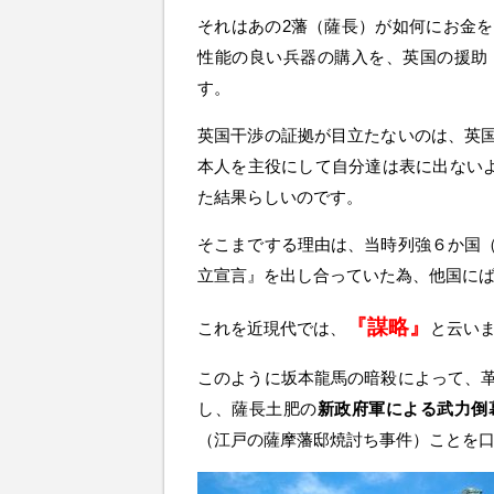
それはあの2藩（薩長）が如何にお金
性能の良い兵器の購入を、英国の援助
す。
英国干渉の証拠が目立たないのは、英
本人を主役にして自分達は表に出ないよ
た結果らしいのです。
そこまでする理由は、当時列強６か国
立宣言』を出し合っていた為、他国に
『謀略』
これを近現代では、
と云い
このように坂本龍馬の暗殺によって、
し、薩長土肥の
新政府軍による武力倒
（江戸の薩摩藩邸焼討ち事件）ことを