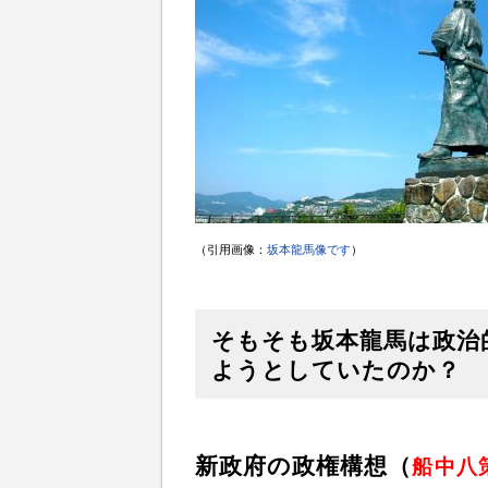
（引用画像：
坂本龍馬像です
）
そもそも坂本龍馬は政治
ようとしていたのか？
新政府の政権構想（
船中八