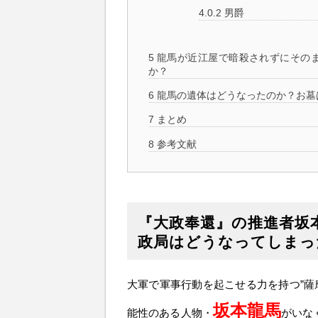
4.0.2
男爵
5
龍馬が近江屋で暗殺されずにその
か？
6
龍馬の遺体はどうなったのか？お墓
7
まとめ
8
参考文献
『大政奉還』の推進者坂
政局はどうなってしまっ
大軍で軍事行動を起こせる力を持つ”薩
坂本龍馬
能性のある人物・
がいな