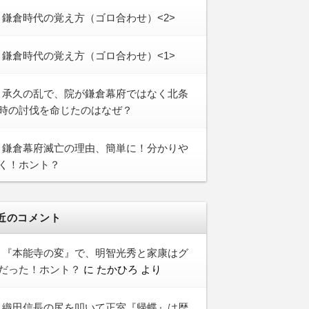
鎌倉時代の覚え方（ゴロ合わせ）<2>
鎌倉時代の覚え方（ゴロ合わせ）<1>
承久の乱で、院が鎌倉幕府ではなく北条
時の討伐を命じたのはなぜ？
鎌倉幕府滅亡の理由、簡単に！分かりや
く！ホント？
近のコメント
『本能寺の変』で、明智光秀と家康はグ
だった！ホント？
に
たかひろ
より
織田信長の尻を叩いて正室『帰蝶』は歴