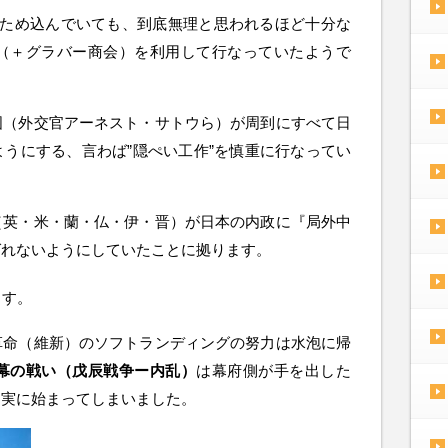
をため込んでいても、到底無理と思われるほど十分な
（＋グラバー商会）を利用して行なっていたようで
国（外交官アーネスト・サトウら）が周到にすべて日
うにする、言わば”隠ぺい工作”を慎重に行なってい
（英・米・蘭・仏・伊・晋）が日本の内政に『局外中
ばれないようにしていたことに拠ります。
ます。
革命（維新）のソフトランディングの努力は水泡に帰
幕の戦い（戊辰戦争ー内乱）
は幕府側が手を出した
口実に始まってしまいました。