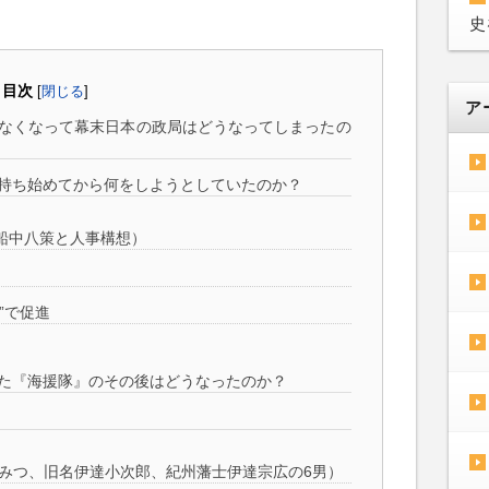
史
目次
[
閉じる
]
ア
なくなって幕末日本の政局はどうなってしまったの
持ち始めてから何をしようとしていたのか？
船中八策と人事構想）
”で促進
た『海援隊』のその後はどうなったのか？
ねみつ、旧名伊達小次郎、紀州藩士伊達宗広の6男）