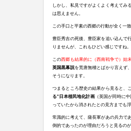
しかし、私見ですがよくよく考えてみ
は思えません。
この手口と平素の西郷の行動が全く一
豊臣秀吉の死後、豊臣家を追い込んで
りませんが、これもひどい感じですね
この
西郷も結果的に（西南戦争で）始
英国黒幕説
を荒唐無稽とばかり言えず
そうになります。
つまるところ歴史の結果から見ると、
る”日本植民地化計画
（英国が同時に中
っていたから消されたとの見方までも
常識的に考えて、薩長軍があの兵力で
倒的であったのが理由だろうと見るの