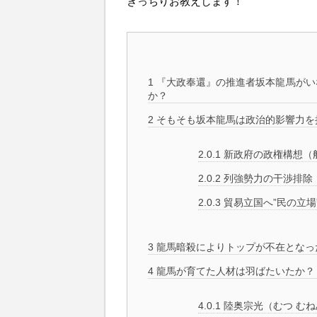
きっちりお教えします！
1
『大政奉還』の推進者坂本龍馬がい
か？
2
そもそも坂本龍馬は政治的影響力を
2.0.1
新政府の政権構想（
2.0.2
列強勢力の干渉排除
2.0.3
貿易立国へ”民の立場
3
龍馬暗殺によりトップが不在となっ
4
龍馬が育てた人材は羽ばたいたか？
4.0.1
陸奥宗光（むつ む