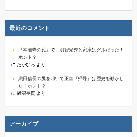
最近のコメント
『本能寺の変』で、明智光秀と家康はグルだった！
ホント？
に
たかひろ
より
織田信長の尻を叩いて正室『帰蝶』は歴史を動かし
た！ホント？
に
飯沼長資
より
アーカイブ