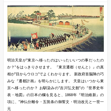
明治天皇が”東京へ移ったのはいったいいつの事だったの
か？”をはっきりさせます。 『東京遷都（せんと）』の真
相が”目からウロコ”でよくわかります。 新政府首脳陣の巧
みな『遷都計画』を明らかにします。 天皇はいつから東
京へ移ったのか？ お馴染みの”吉川弘文館”の『世界史年
表・地図』の日本の欄を見ると、1868年『明治維新』の
項に、”神仏分離令・五箇条の御誓文・明治改元と一世一
元