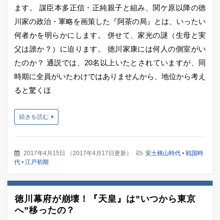
ます。 謀臣本多正信・正純親子と組み、関ケ原以降の徳
川家の政治・軍略を画策した『阿茶の局』とは、いったい
何者かを明らかにします。 併せて、家光の謎（生母と実
父は誰か？）に迫ります。 徳川家康には何人の側室がい
たのか？ 通説では、20名以上いたとされていますが、同
時期に全員がいたわけではありませんから、地位から考え
ると驚くほ
続きを読む
2017年4月15日
（
2017年4月17日更新
）
安土桃山時代
•
戦国時
代
•
江戸初期
徳川幕府が崩壊！『天皇』は”いつから東京
へ”移ったの？