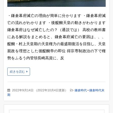
・鎌倉幕府滅亡の理由が簡単に分かります ・鎌倉幕府滅
亡の流れがわかります ・後醍醐天皇の動きがわかります
鎌倉幕府はなぜ滅亡したの？（通説では） 高校の教科書
にある解説をまとめると、鎌倉幕府滅亡の要因は、、、
醍醐・村上天皇期の天皇権力の最盛期復活を目指し、天皇
親政を理想とした後醍醐帝の即位 得宗専制政治の下で権
勢をふるう内管領長崎高資に、反
続きを読む
2022年9月14日
（
2022年10月4日更新
）
鎌倉時代
•
鎌倉時代末
期