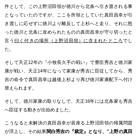
件として、この上野沼田領が徳川から北条へ引き渡される事
となっていたのですが、ここを所領としていた真田昌幸が引
き渡しに応ぜずに徳川より離反して上杉へと走り、それに怒
った徳川と北条に攻められたものの真田昌幸が守り切ったと
言う
曰く付きの場所（上野沼田領）に含まれたところ
でし
た。
そして天正12年の『小牧長久手の戦い』で豊臣秀吉と徳川家
康が戦い、天正14年になって家康が秀吉に臣従してから、秀
吉の命令で真田昌幸は越後上杉より再び徳川家康配下へ付け
替えられます。
そして、徳川家康の取りなしで、天正16年には北条家も秀吉
へ臣従する動きが出始めました。
こうなると未解決の真田昌幸が居座る上野沼田領の帰属問題
が浮上し、その結果
関白秀吉の『裁定』となり、”上野の真田