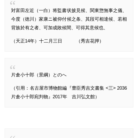
対富田左近（一白）将監書状披見候、関東惣無事之儀、
今度（徳川）家康ニ被仰付候之条、其段可相達候、若相
背族於有之者、可加成敗候間、可得其意候也、
（天正14年）十二月三日 （秀吉花押）
片倉小十郎（景綱）とのへ
（引用：名古屋市博物館編『豊臣秀吉文書集 <三> 2036
片倉小十郎宛判物』2017年 吉川弘文館）