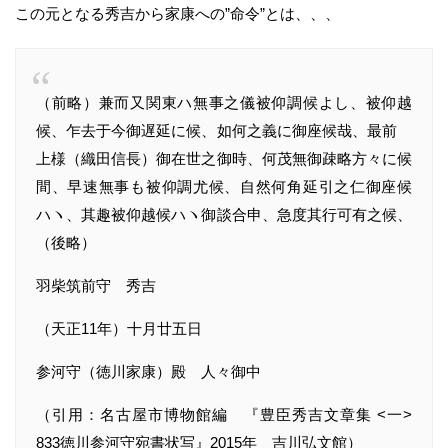
この元となる秀吉から家康への”命令”とは、、、
（前略）兼而又関東ハ無事之儀被仰調候よし、被仰越
候、乍去于今御遅延に候、如何之義に御座候哉、最前
上様（織田信長）御在世之御時、何茂無御疎略方々に候
間、早速無事も被仰調尤候、自然何角延引之仁御座候
ハヽ、其趣被仰越候ハヽ御談合申、急度其行可有之候、
（後略）
羽柴筑前守 秀吉
（天正11年）十月廿五日
参河守（徳川家康）殿 人々御中
（引用：名古屋市博物館編 『豊臣秀吉文章集 <一>
833徳川参河守宛書状写』2015年 吉川弘文館）