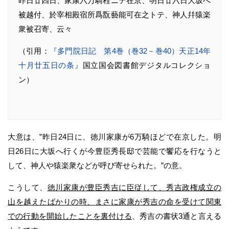
昨日廿四日、家康六万騎程ニテ在京、明日廿六日大坂へ
被越付、於宰相殿宿所爲翫藝能可在之トテ、神人幷猿楽
衆被召寄、云々
（引用：
『多門院日記 第4巻（巻32－巻40）天正14年
十月廿五日の条』
国立国会図書館デジタルコレクショ
ン）
大意は、”昨日24日に、徳川家康が6万騎ほどで在京した。明
日26日に大坂へ行くが今豊臣秀長邸で芸能で饗応を行なうと
して、神人や猿楽衆などが呼び寄せられた。”の意。
こうして、
徳川家康が豊臣秀吉に臣従して、秀吉政権成立の
山を越えたばかりの時、まさに家康が秀吉の命を受けて関東
での行動を開始したことを裏付ける
、秀吉の書状3通と言える