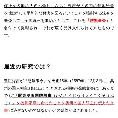
停止を各地の大名へ命じ、さらに秀吉が大名間の領地紛争
を”裁定”して平和的な解決を図るということを強制する法令を
発令して、全国統一を進めた
として、これを
『惣無事令』
と
名付けて提唱され、それが広く受け入れられて来たもので
す。
最近の研究では？
豊臣秀吉が『惣無事令』を天正15年（1587年）12月3日に、奥
州の国人領主3名に出したとされる根拠の発給文書は、あくま
でも
”『
関東奥両国惣無事
（かんとうおうりょうごくそうぶ
じ）』を
徳川家康に命じたことを奥州の国人領主に伝えた文
書
”に過ぎない
のではないかとの疑義が出されました。