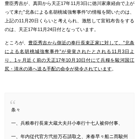
豊臣秀吉が、真田から天正17年11月3日に徳川家康経由で上が
って来た”北条による名胡桃城強奪事件”の情報を聞いたのは、
上記の11月20日くらいと考えられ、激怒して宣戦布告をする
のは、天正17年11月24日付となっています。
ところが、
豊臣秀吉から側近の奉行長束正家に対して、”北条
による名胡桃城強奪事件”が発覚されたとされる11月3日よ
り、1ヶ月近く前の天正17年10月10日付にて兵糧を駿河国江
尻・清水の港へ送る手配の命令が発令されています
。
条々
一、兵粮奉行長束大蔵大夫幷小奉行十七人被仰付事、
一、年内従代官方弐拾万石請取之、来春早々船ニ而駿州