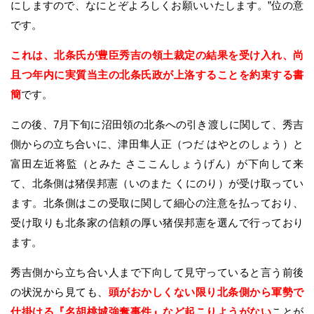
にしますので、なにとぞよろしくお願いいたします。”位の意
です。
これは、北条氏が豊臣秀吉の領土裁定の結果を受け入れ、尚
且つ年内に実質当主の北条氏政が上洛することを約束する書
簡
です。
この後、7月下旬に沼田領の北条への引き渡しに関して、秀吉
側からの立ち合いに、津田隼人正（つだ はやとのしょう）と
富田左近将監（とみた さここんしょうげん）が下向して来
て、北条側は猪俣邦憲（いのまた くにのり）が受け取ってい
ます。北条側はこの受取に関して細心の注意を払っており、
受け取りも北条家の信頼の厚い猪俣邦憲を選んで行っており
ます。
秀吉側から立ち合い人まで下向して見守っていると言う前後
の状況から見ても、
頭がおかしくない限り北条側から軍勢で
仕掛ける『名胡桃城強奪事件』など起こりようがない
ことが