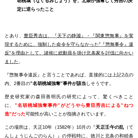
胡桃城（なぐるみじょう）を、北条が強奪して秀吉の決
定に逆らったこと
とあり、
豊臣秀吉は、『天下の静謐』・『関東惣無事』を実
現するために、強制した命令を守らなかった”『惣無事令』違
反”を理由として、諸侯に総動員を掛け北条家を討伐に向かい
ました
。
『惣無事令違反』と言うことであれば、直接的には上記2点の
内、2番目の
”名胡桃城強奪”事件が該当
しそうです。
歴史研究家の森田善明氏の研究によって、驚くべきこと
に、
”名胡桃城強奪事件”がどうやら豊臣秀吉による”ねつ
造”だった
可能性が高いことが指摘されています。
この場所は、天正10年（1582年）10月の『
天正壬午の乱
（て
んしょうじんごのらん）』の停戦時に、徳川と北条の和睦条