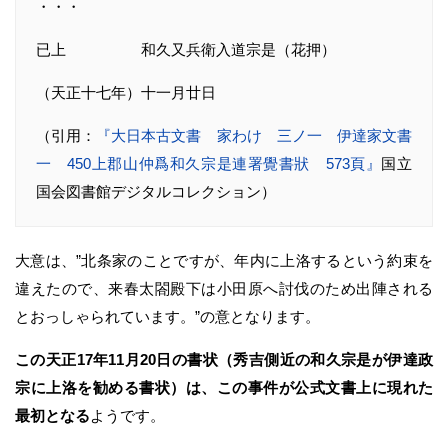
・・・
已上 和久又兵衛入道宗是（花押）
（天正十七年）十一月廿日
（引用：
『大日本古文書 家わけ 三ノ一 伊達家文書
一 450上郡山仲爲和久宗是連署覺書狀 573頁』
国立
国会図書館デジタルコレクション）
大意は、”北条家のことですが、年内に上洛するという約束を
違えたので、来春太閤殿下は小田原へ討伐のため出陣される
とおっしゃられています。”の意となります。
この天正17年11月20日の書状（秀吉側近の和久宗是が伊達政
宗に上洛を勧める書状）は、この事件が公式文書上に現れた
最初となる
ようです。