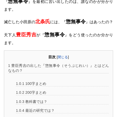
惣無事令
『
』を最初に言い出したのは、誰なのかが分かり
ます。
北条氏
惣無事令
滅亡した小田原の
には、『
』はあったの？
豊臣秀吉
惣無事令
天下人
が『
』をどう使ったのか分かり
ます。
目次
[
閉じる
]
1
豊臣秀吉の出した『惣無事令（そうぶじれい）』とはどん
なもの？
1.0.1
100字まとめ
1.0.2
200字まとめ
1.0.3
教科書では？
1.0.4
最近の研究では？