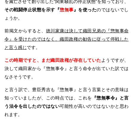
を滅亡させて創り出した”関東騒乱の停止状態”を知っており、
その戦闘停止状態を示す『
惣無事
』を使った
のではないでし
ょうか。
前掲文からすると、
徳川家康は決して織田兄弟の『惣無事命
令』を受けたのではなく、織田政権の勧告に従って停戦した
と言う感じ
です。
この時期ですと、まだ織田政権が存在していた
ようですが、
決して織田家から『惣無事令』と言う命令が出ていた訳では
なさそうです。
と言う訳で、豊臣秀吉も『惣無事』と言う言葉とその意味は
知っていましたが、この時点では、これを
『惣無事令』と言
う法令を出したのではない
可能性が高いのではないかと思わ
れます。