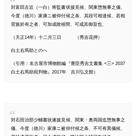
対富田左近（一白）将監書状披見候、関東惣無事之儀、
今度（徳川）家康ニ被仰付候之条、其段可相達候、若相
背族於有之者、可加成敗候間、可成其御旨也、
（天正14年）十二月三日 （秀吉花押）
白土右馬助とのへ
（引用：名古屋市博物館編『豊臣秀吉文書集 <三> 2037
白土右馬助宛判物』2017年 吉川弘文館）
対石田治部少輔書状遂披見候、関東・奥両国迄惣無事之
儀、今度（徳川）家康ニ被仰付候之条、不可有異儀候、