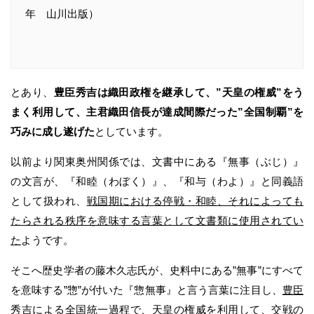
年 山川出版）
とあり、
豊臣秀吉は織田政権を継承して、”天皇の権威”をう
まく利用して、主君織田信長が達成間際だった”全国制覇”を
巧みに成し遂げた
としています。
以前より関東奥州関係では、文書中にある『無事（ぶじ）』
の文言が、『和睦（わぼく）』、『和与（わよ）』と同義語
として扱われ、
戦国期における停戦・和睦、それによっても
たらされる秩序を意味する言葉として文書類に使用されてい
た
ようです。
そこへ歴史学者の藤木久志氏が、史料中にある”無事”にすべて
を意味する”惣”が付いた『惣無事』と言う言葉に注目し、
豊臣
秀吉による全国統一過程で、天皇の権威を利用して、交戦の