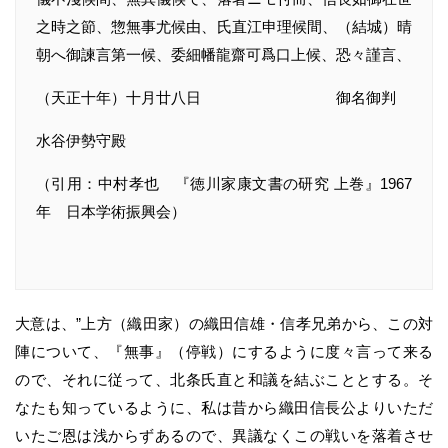
之時之節、惣無事尤候由、氏直江申理候間、（結城）晴
朝へ御諫言第一候、委細幡龍齋可爲口上候、恐々謹言、
（天正十年）十月廿八日 御名御判
水谷伊勢守殿
（引用：中村孝也 『徳川家康文書の研究 上巻』1967
年 日本学術振興会）
大意は、”上方（織田家）の織田信雄・信孝兄弟から、この対
陣について、『無事』（停戦）にするように度々言って来る
ので、それに従って、北条氏直と和議を結ぶこととする。そ
なたも知っているように、私は昔から織田信長公よりいただ
いたご恩は浅からずあるので、異議なくこの戦いを落着させ