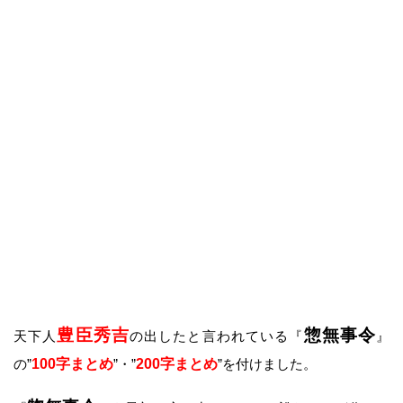
豊臣秀吉
惣無事令
天下人
の出したと言われている『
』
の”
100字まとめ
”・”
200字まとめ
”を付けました。