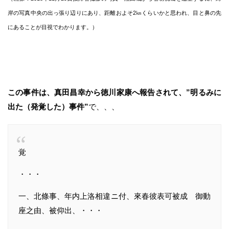
岸の写真中央の出っ張り辺りにあり、距離およそ2㎞くらいかと思われ、目と鼻の先
にあることが目視でわかります。）
この事件は、真田昌幸から徳川家康へ報告されて、”明るみに
出た（発覚した）事件”
で、、、
覚
・・・
一、北條事、年内上洛相違ニ付、來春彼表可被成 御動
座之由、被仰出、・・・