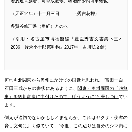
若於違背族者、可令成敗候、猶治部少輔可申候也、
（天正14年）十二月三日 （秀吉花押）
多賀谷修理進（重経）とのへ
（引用：名古屋市博物館編『豊臣秀吉文書集 <三>
2036 片倉小十郎宛判物』2017年 吉川弘文館）
何れも北関東から奥州にかけての国衆と思われ、”富田一白、
石田三成からの書状にあるように、
関東・奥州両国の『惣無
事』を徳川家康に申付けたので、従うように”と脅しつけ
てい
ます。
例えが適切でないかもしれませんが、これはヤクザ・侠客の
脅し文句によく似ていて、”今度、この辺りは自分のシマ内に