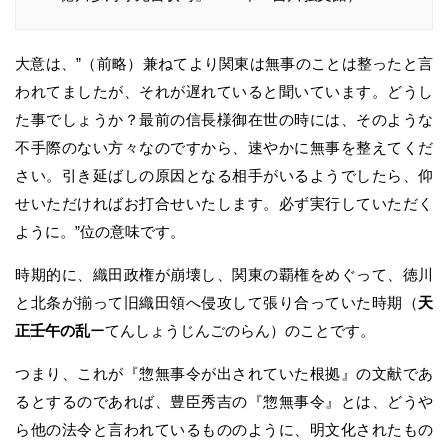
大意は、”（前略）兼ねてより関東は無事のことは整ったと言
われてましたが、それが遅れていると聞いています。どうし
た事でしょうか？最前の信長様御在世の時には、そのような
不手際のない方々なのですから、速やかに無事を整えてくだ
さい。引き延ばしの原因となる相手がいるようでしたら、仰
せいただければお打合せいたします。必ず実行していただく
ように。”位の意味です。
時期的に、織田政権が崩壊し、関東の覇権をめぐって、徳川
と北条が揃って旧織田領へ侵攻して張り合っていた時期（
天
正壬午の乱
ーてんしょうじんごのらん）のことです。
つまり、これが『惣無事令が出されていた根拠』の文献であ
るとするのであれば、豊臣秀吉の『惣無事令』とは、どうや
ら他の法令と言われているもののように、明文化されたもの