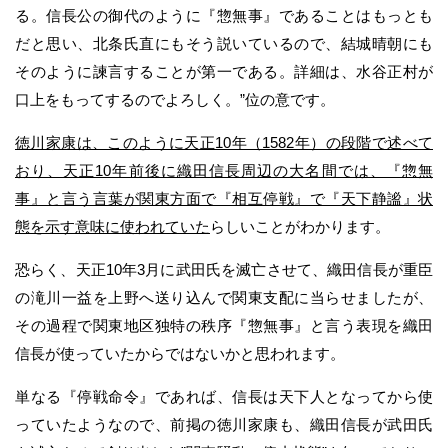
る。信長公の御代のように『惣無事』であることはもっとも
だと思い、北条氏直にもそう説いているので、結城晴朝にも
そのように諫言することが第一である。詳細は、水谷正村が
口上をもってするのでよろしく。”位の意です。
徳川家康は、このように天正10年（1582年）の段階で述べて
おり、天正10年前後に織田信長周辺の大名間では、『惣無
事』と言う言葉が関東方面で『相互停戦』で『天下静謐』状
態を示す意味に使われていた
らしいことがわかります。
恐らく、天正10年3月に武田氏を滅亡させて、織田信長が重臣
の滝川一益を上野へ送り込んで関東支配に当らせましたが、
その過程で関東地区独特の秩序『惣無事』と言う表現を織田
信長が使っていたからではないかと思われます。
単なる『停戦命令』であれば、信長は天下人となってから使
っていたようなので、前掲の徳川家康も、織田信長が武田氏