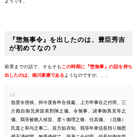
ようです。
『惣無事令』を出したのは、豊臣秀吉
が初めてなの？
前章までの話で、そもそも
この時期に『惣無事』の話を持ち
出したのは、徳川家康である
ようなのですが、、、
急度令啓候、抑今度各申合候處、上方申事在之付而、三
介殿自御兄弟當表對陣之儀、令無事、諸事御異見等之
儀、我等被賴入候旨、度々御理之條、任其儀、（北條）
氏直と和与之事二、其方如存知、我等年來信長預り御恩
儀不淺候間、無異儀候て、落著ニモ付而、信長如御在世