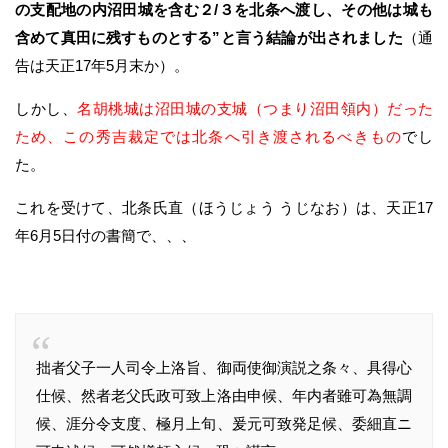
の支配地の内沼田城を含む２/３を北条へ渡し、その他は城も
含めて真田に残すものとする”と言う結論が出されました
（通
告は天正17年5月末か）。
しかし、
名胡桃城は沼田城の支城（つまり沼田領内）だった
ため、この秀吉裁定では北条へ引き渡されるべきもの
でし
た。
これを受けて、北条氏直（ほうじょう うじなお）は、天正17
年6月5日付の書簡で、、、
拙者父子一人司令上洛旨、御両使御演説之条々、具得心
仕候、然者老父氏政可致上洛由申候、年内者雖可為無調
候、涯分令支度、極月上旬、爰元可致発足候、委細直ニ