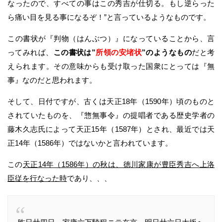
なったので、すべての事はこの秀吉が仕切る。もし逆らった
ら痛い目を見る事になるぞ！”と言っているようなものです。
この書状が『判物（はんぶつ）』になっていることから、言
ってみれば、
この書状は”
所領の安堵状
”のようなもの
だと考
えられます。その意味からも受け取った国衆にとっては『無
事』なのだと思われます。
そして、日付ですが、古くは天正18年（1590年）頃のものと
されていたものを、『惣無事令』の提唱者である歴史学者の
藤木久志氏によって天正15年（1587年）とされ、最近では天
正14年（1586年）ではないかと言われています。
この
天正14年（1586年）の秋は、徳川家康が豊臣秀吉へ上洛
臣従を行なった時
であり、、、