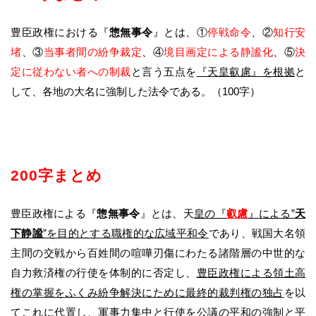
豊臣政権における『
惣無事令
』とは、①
停戦命令
、②
知行安
堵
、③
当事者間の紛争裁定
、④
境目画定による静謐化
、⑤
決
定
に従わない者への制裁
と言う五点を
『天皇叡慮』を根拠
と
して、各地の大名に強制した法令である。（100字）
200字まとめ
豊臣政権による『
惣無事令
』とは、天
皇の『
叡慮
』による”
天
下静謐
”を目的とする職権的な広域平和令
であり、戦国大名領
主間の交戦から百姓間の喧嘩刃傷にわたる諸階層の中世的な
自力救済権の行使を体制的に否定し、
豊臣政権による領土高
権の掌握をふくみ紛争解決にために最終的裁判権の独占
を以
てこれに代置し、
軍事力集中と行使を公議の平和の強制と平