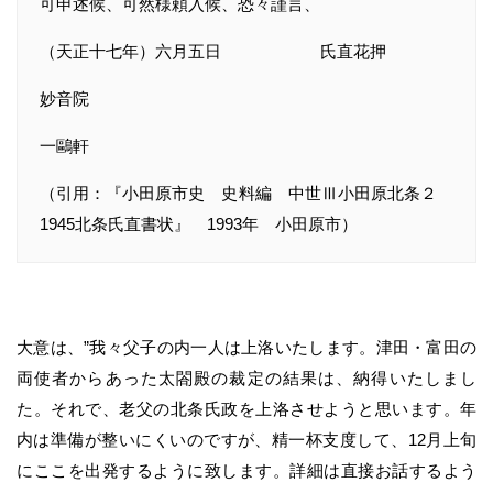
可申述候、可然様頼入候、恐々謹言、
（天正十七年）六月五日 氏直花押
妙音院
一鷗軒
（引用：『小田原市史 史料編 中世Ⅲ小田原北条２
1945北条氏直書状』 1993年 小田原市）
大意は、”我々父子の内一人は上洛いたします。津田・富田の
両使者からあった太閤殿の裁定の結果は、納得いたしまし
た。それで、老父の北条氏政を上洛させようと思います。年
内は準備が整いにくいのですが、精一杯支度して、12月上旬
にここを出発するように致します。詳細は直接お話するよう