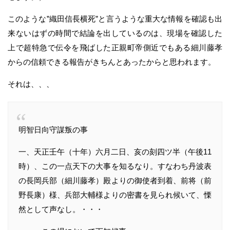
このような”織田信長横死”と言うような重大な情報を確認も出
来ないはずの時間で結論を出しているのは、現場を確認した
上で超特急で伝令を飛ばした正親町帝側近でもある細川藤孝
からの信頼できる報告がきちんとあったからと思われます。
それは、、、
明智日向守謀叛の事
一、天正壬午（十年）六月二日、亥の刻四ツ半（午後11
時）、この一点天下の大事を知るなり。すなわち丹波表
の長岡兵部（細川藤孝）殿よりの御使者到着、前将（前
野長康）様、兵部大輔様よりの密書を見られ候いて、慄
然として声なし。・・・