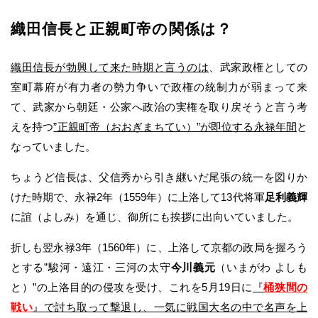
織田信長と正親町帝の関係は？
織田信長が勃興して来た時期と言うのは
、武家政権としての
室町幕府が有力者の勢力争いで政権の統制力が弱まって来
て、武家から朝廷・公家へ政治の実権を取り戻そうと言う考
えを持つ
”正親町帝（おおぎまちてい）”が即位する永禄年間
と
なっていました。
ちょうど信長は、父信秀から引き継いだ尾張の統一を図りか
けた時期で、永禄2年（1559年）に上洛して13代将軍
足利義輝
に誼（よしみ）を通じ、御所にも挨拶に出向いていました。
折しも翌永禄3年（1560年）に、上洛して京都の政局を握ろう
とする”駿河・遠江・三河の太守
今川義元
（いまがわ よしも
と）”の上洛目的の侵攻を受け、これを5月19日に
『
桶狭間の
戦い
』で討ち取って撃退し、一気に戦国大名の中で名声を上