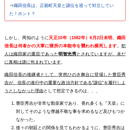
⇒
織田信長は、正親町天皇と譲位を巡って対立してい
た！ホント？
しかし、周知のように
天正10年（1582年）6月2日未明、織田
信長は何者かの大軍に寝所の本能寺を襲われ横死します
。
犯
人は織田家の重臣であった
明智光秀
とされていますが、未だ
に真相は謎に包まれています
。
織田信長の後継者として、突然ひのき舞台に登場した豊臣秀
吉が、信長の進行中の重要な政治方針である”譲位”を履行しよ
うとしなかった理由
として想定できるのは、、、
豊臣秀吉が非常な勤皇家であり、畏れ多くも『天皇』に
対してそのような僭越不敬な事を求めるなど及びもつか
なかった。
後々の朝廷との関係を見てもわかるように、豊臣秀吉は