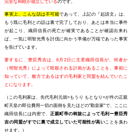
完全な和睦が成立している
のです。
事実上、こんな話は不可能
であって、上記の『起請文』は、
もう既に毛利との話は裏で完了しており、あとは本当に事件
が起こり、織田信長の死亡が確実であることが確認出来れ
ば、一気に明智光秀を討伐に向かう準備が万端であった事実
を告げています。
要するに、豊臣秀吉は、6月2日に主君織田信長が、何者か
（明智光秀）によって暗殺される計画があることを、事前に
知っていて、敵方であるはずの毛利家と同盟を結んでいたこ
とになります。
（この毛利家は、先代毛利元就<もうり もとなり>が件の正親
町天皇の即位費用一切の面倒を見たほどの”勤皇家”で、ここに
織田信長には内密で、
正親町帝の斡旋によって毛利ー豊臣秀
吉の同盟がすでに裏で成立していた可能性が高い
ことを臭わ
せます。）