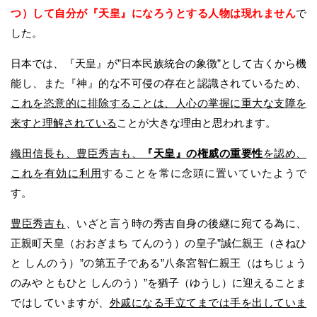
つ）して自分が『天皇』になろうとする人物は現れません
で
した。
日本では、『天皇』が”日本民族統合の象徴”として古くから機
能し、また『神』的な不可侵の存在と認識されているため、
これを恣意的に排除することは、人心の掌握に重大な支障を
来すと理解されている
ことが大きな理由と思われます。
織田信長も、豊臣秀吉も、
『天皇』の権威の重要性
を認め、
これを有効に利用
することを常に念頭に置いていたようで
す。
豊臣秀吉も
、いざと言う時の秀吉自身の後継に宛てる為に、
正親町天皇（おおぎまち てんのう）の皇子”誠仁親王（さねひ
と しんのう）”の第五子である”八条宮智仁親王（はちじょう
のみや ともひと しんのう）”を猶子（ゆうし）に迎えることま
ではしていますが、
外戚になる手立てまでは手を出していま