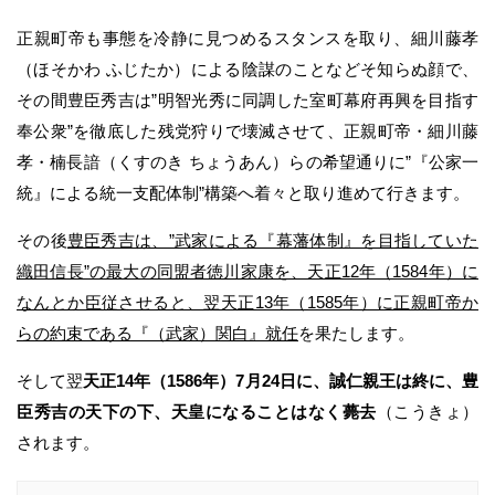
正親町帝も事態を冷静に見つめるスタンスを取り、細川藤孝
（ほそかわ ふじたか）による陰謀のことなどそ知らぬ顔で、
その間豊臣秀吉は”明智光秀に同調した室町幕府再興を目指す
奉公衆”を徹底した残党狩りで壊滅させて、正親町帝・細川藤
孝・楠長諳（くすのき ちょうあん）らの希望通りに”『公家一
統』による統一支配体制”構築へ着々と取り進めて行きます。
その後
豊臣秀吉は、”武家による『幕藩体制』を目指していた
織田信長”の最大の同盟者徳川家康を、天正12年（1584年）に
なんとか臣従させると、翌天正13年（1585年）に正親町帝か
らの約束である『（武家）関白』就任
を果たします。
そして翌
天正14年（1586年）7月24日に、誠仁親王は終に、豊
臣秀吉の天下の下、天皇になることはなく薨去
（こうきょ）
されます。