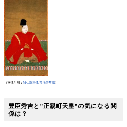
（画像引用：
誠仁親王像/泉涌寺所蔵
）
豊臣秀吉と”正親町天皇”の気になる関
係は？