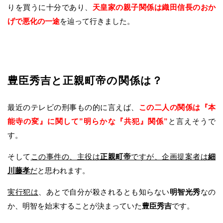
りを買うに十分であり、
天皇家の親子関係は織田信長のおか
げで悪化の一途
を辿って行きました。
豊臣秀吉と正親町帝の関係は？
最近のテレビの刑事もの的に言えば、
この二人の関係は『本
能寺の変』に関して”明らかな『共犯』関係”
と言えそうで
す。
そして
この事件の、主役は
正親町帝
ですが、企画提案者は
細
川藤孝
だ
と思われます。
実行犯は
、あとで自分が殺されるとも知らない
明智光秀
なの
か、明智を始末することが決まっていた
豊臣秀吉
です。