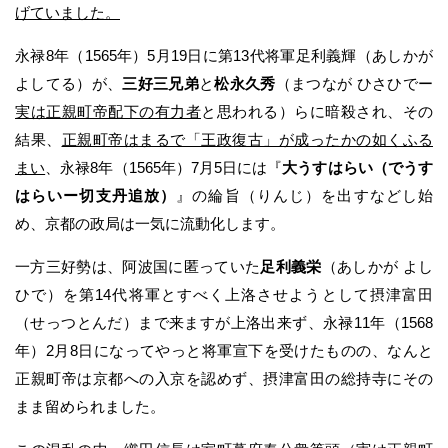
げていました。
永禄8年（1565年）5月19日に第13代将軍足利義輝（あしかが
よしてる）が、
三好三兄弟
と
松永久秀
（まつなが ひさひでー
実は正親町帝配下の有力者
と思われる）らに暗殺され、その
結果、
正親町帝はまるで「王政復古」が成ったかの如くふる
まい
、永禄8年（1565年）7月5日には『
大うすはらい（でうす
はらいー切支丹追放）
』の綸旨（りんじ）を出すなどし始
め、京都の政局は一気に流動化します。
一方三好勢は、阿波国に匿っていた
足利義栄
（あしかが よし
ひで）を第14代将軍とすべく上洛させようとして摂津富田
（せっつとんだ）まで来ますが上洛出来ず、永禄11年（1568
年）2月8日になってやっと将軍宣下を受けたものの、なんと
正親町帝は京都への入京を認めず、摂津富田の総持寺にその
まま留められました。