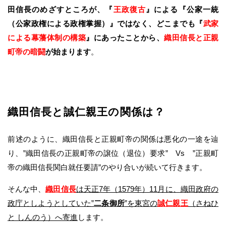
田信長のめざすところが、『
王政復古
』による『公家一統
（公家政権による政権掌握）』ではなく、どこまでも『
武家
による幕藩体制の構築
』にあったことから、
織田信長と正親
町帝の暗闘
が始まります
。
織田信長と誠仁親王の関係は？
前述のように、織田信長と正親町帝の関係は悪化の一途を辿
り、”織田信長の正親町帝の譲位（退位）要求” Vs ”正親町
帝の織田信長関白就任要請”のやり合いが続いて行きます。
そんな中、
織田信長
は天正7年（1579年）11月に、織田政府の
政庁としようとしていた”
二条御所
”を東宮の
誠仁親王
（さねひ
と しんのう）へ寄進
します。