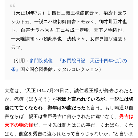
（天正14年7月）廿四日ニ親王様崩御云々、疱瘡ト云ワ
シカト云、一説ニハ腹切御自害トモ云々、御才卅五才也
ト、自害ナラハ秀吉 王ニ被成一定歟、天下ノ物恠也、
一天唯諒闇トハ如此事也、浅猿々々、女御ヲ誰ソ盗故ト
云フ、
（引用：
多門院英俊 『多門院日記 天正十四年七月の
条』
国立国会図書館デジタルコレクション）
大意は、”天正14年7月24日に、誠仁親王様が薨去されたと
か。疱瘡（ほうそう）が
死因と言われているが、一説には切
腹にて亡くなられ、御年は35歳だった
と言う。もし噂通り自
害ならば、親王は豊臣秀吉に何かされたに違いなく、
秀吉は
天下の物の怪
だ、一寸先は闇とはこの事だ。くわばら、くわ
ばら、側室を秀吉に盗られたって言うじゃないか。”と言いま