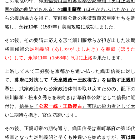
この混乱の中、織
田信長は室町幕府奉公衆筆頭（実は正親町
帝の陰の側近でもある）の
細川藤孝
（ほそかわ ふじたか）か
らの援助協力を得て、室町奉公衆の美濃斎藤家重臣たちを調
略し、永禄10年（1567年）美濃攻略に成功
しました。
その後、その要請に応える形で細川藤孝らが担ぎ出した次期
将軍候補の
足利義昭（あしかが よしあき）を奉戴（ほうた
い）して、永禄11年（1568年）9月に上洛
を果たします。
上洛して来て三好勢を京都から追い払った織田信長に対し
て、
幕府に対抗して「天皇親政ー王政復古」を目指す正親町
帝
は、武家政治から公家政治体制を取り戻すための、配下の
細川藤孝・松永久秀らを表向きは”幕府奉公衆”として信長に近
付け、
信長を『
公家一統・王政復古
』実現の協力者として大
いに期待を抱き、官位で誘います。
その後、正親町帝の期待通り、織田信長は室町幕府の第15代
将軍となった足利義昭と早くも仲違いを始めますが、
実は織