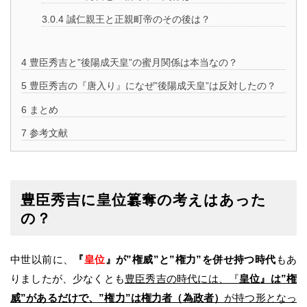
3.0.4
誠仁親王と正親町帝のその後は？
4
豊臣秀吉と”後陽成天皇”の蜜月関係は本当なの？
5
豊臣秀吉の『唐入り』になぜ”後陽成天皇”は反対したの？
6
まとめ
7
参考文献
豊臣秀吉に皇位簒奪の考えはあった
の？
中世以前に、
『
皇位
』が”権威”と”権力”を併せ持つ時代
もあ
りましたが、少なくとも
豊臣秀吉の時代には、『
皇位』は”権
威”があるだけで、”権力”は権力者（為政者）
が持つ形となっ