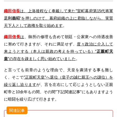
織田信長
は、上洛後程なく奉戴して来た”室町幕府第15代将軍
足利義昭
”
を押しのけて、幕府組織の上に君臨しながら、実質
天下人として政権を取り始めます
。
織田信長
は
、御所の修理も含めて朝廷・公家衆への待遇改善
に努めて行きますが、それに満足せず、
度々政治に介入して
来ようとする（本人は親政の考えを持っている）”
正親町天
皇
”の存在を疎ましく思い始めていました
。
と言っても前章のような理由で、天皇を粛清する事も難し
く、そこで
”正親町天皇”へ退位（皇子の誠仁親王への譲位）を
繰り返し迫ります
が、言を左右にして応じようとしない正親
町帝と10余年もの間、その間”下記関連記事”にもありますよう
に暗闘を繰り広げて行きます。
関連記事