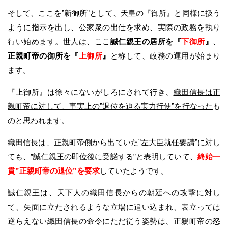
そして、ここを”新御所”として、天皇の『御所』と同様に扱う
ように指示を出し、公家衆の出仕を求め、実際の政務を執り
行い始めます。世人は、ここ
誠仁親王の居所を『
下御所
』
、
正親町帝の御所を『
上御所
』
と称して、政務の運用が始まり
ます。
『上御所』は徐々にないがしろにされて行き、
織田信長は正
親町帝に対して、事実上の”退位を迫る実力行使”を行なった
も
のと思われます。
織田信長は、
正親町帝側から出ていた”左大臣就任要請”に対し
ても、”誠仁親王の即位後に受諾する”と表明
していて、
終始一
貫”正親町帝の退位”を要求
していたようです。
誠仁親王は、天下人の織田信長からの朝廷への攻撃に対し
て、矢面に立たされるような立場に追い込まれ、表立っては
逆らえない織田信長の命令にただ従う姿勢は、正親町帝の怒