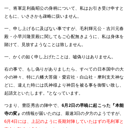
一、将軍足利義昭公の身柄について、私はお引き受け申すと
ともに、いささかも疎略に扱いません。
一、申し上げるに及ばない事ですが、毛利輝元公・吉川元春
殿・小早川隆景殿に関してもご心配無きように、私は身体を
賭けて、見放すようなことは致しません。
一、かくの如く申し上げたことは、嘘偽りはありません。
右の事で、もし偽りがありましたら、すべての日本国中の大
小の神々、特に八幡大菩薩・愛宕社・白山社・摩利支天神な
どに、違えた時には氏神様より神罰を被る事を御誓い致し、
起請文といたします。”となっています。
つまり、豊臣秀吉の陣中で、
6月2日の早暁に起こった『本能
寺の変』
の情報が届いたのは、最速3日の夕方のようですが、
6月4日には、上記のように長期対陣していたはずの毛利軍と