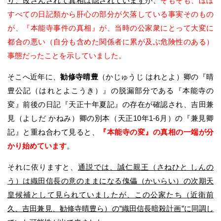
り、改ざんされて真相は隠されています
が、
そもそも、ほぼ
すべての日記類から肝心の部分が欠落している事実そのもの
が、『本能寺事件の真相』が、当時の公家衆にとって大変に
都合の悪い（自分も含めた関係者に累が及ぶ危険性のある）
事態だったことを示していました。
そこへ近年に、
勧修寺晴豊
（かじゅうじ はれとよ）卿の『晴
豊公記（はれとよこうき）』の脱漏部分である『本能寺の
変』前後の日記『天正十年夏記』の存在が確認され、吉田兼
見（よしだ かねみ）卿の別本（天正10年1-6月）の『兼見卿
記』と重ね合わて見ると、
『本能寺の変』の真相の一端が分
かり始めています
。
それに依りますと、
通説では、誠仁親王（さねひと しんの
う）は織田信長の意のままになる傀儡（かいらい）の次期天
皇候補として見られていましたが、この公家たち（近衛前
久、吉田兼見、勧修寺晴豊ら）の”織田信長暗殺計画”に同調し