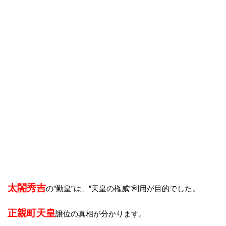
太閤秀吉
の”勤皇”は、”天皇の権威”利用が目的でした。
正親町天皇
譲位の真相が分かります。