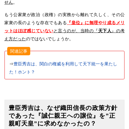
せん
。
もう公家衆が政治（政権）の実務から離れて久しく、その公
家衆の長のような存在でもある
『皇位』に無理やり成るメリ
ットはほぼ感じていない
と言うのが、当時の『
天下人
』の考
え方だった
のではないでしょうか。
関連記事
⇒
豊臣秀吉は、関白の権威を利用して天下統一を果たし
た！ホント？
豊臣秀吉は、なぜ織田信長の政策方針
であった『誠仁親王への譲位』を”正
親町天皇”に求めなかったの？