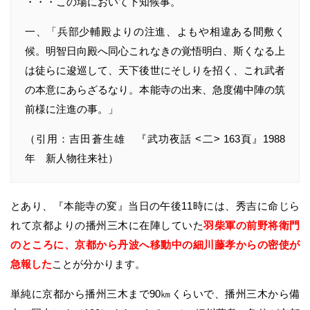
・・・この場において下知候事。
一、「兵部少輔殿よりの注進、よもや相違ある間敷く
候。明智日向殿へ同心これなきの覚悟明白、斯くなる上
は徒らに逡巡して、天下後世にそしりを招く、これ武者
の本意にあらざるなり。本能寺の出来、急度備中陣の筑
前様に注進の事。」
（引用：吉田蒼生雄 『武功夜話 <二> 163頁』1988
年 新人物往来社）
とあり、『本能寺の変』当日の午後11時には、秀吉に命じら
れて京都よりの播州三木に在陣していた
羽柴軍の前野将衛門
のところに、京都から丹波へ移動中の細川藤孝からの密使が
急報した
ことが分かります。
単純に京都から播州三木まで90㎞くらいで、播州三木から備