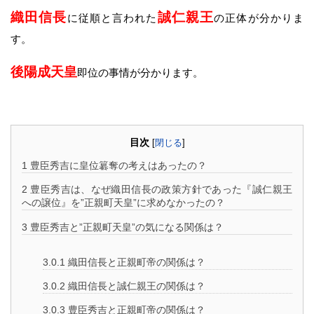
織田信長
誠仁親王
に従順と言われた
の正体が分かりま
す。
後陽成天皇
即位の事情が分かります。
目次
[
閉じる
]
1
豊臣秀吉に皇位簒奪の考えはあったの？
2
豊臣秀吉は、なぜ織田信長の政策方針であった『誠仁親王
への譲位』を”正親町天皇”に求めなかったの？
3
豊臣秀吉と”正親町天皇”の気になる関係は？
3.0.1
織田信長と正親町帝の関係は？
3.0.2
織田信長と誠仁親王の関係は？
3.0.3
豊臣秀吉と正親町帝の関係は？