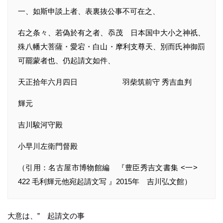
一、如斯申談上者、表裏抜公事不可在之、
右之条々、若偽於有之者、忝茂 日本国中大小之神祇、
殊八幡大菩薩・愛宕・白山・摩利支尊天、別而氏神御罰
可罷蒙者也、仍起請文如件、
天正拾年六月四日 羽柴筑前守 秀吉血判
輝元
吉川駿河守殿
小早川左衛門督殿
（引用：名古屋市博物館編 『豊臣秀吉文書集 <一>
422 毛利輝元他宛起請文写 』2015年 吉川弘文館）
大意は、” 起請文の事