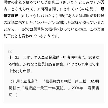
明智の家老を務めていた斎藤利三（さいとう としみつ）が秀
吉にとらえられて、京都引き廻しにされているのを見て、
勘
修寺晴豊
（かじゅうじ はれとよ）卿が”あの男は織田信長暗殺
の謀議に来ていたメンバーだ”と記載した記録が残っているこ
とから、一説では襲撃隊の指揮を執っていたのは、この斎藤
利三だとも言われているようです。
十七日 天晴。早天ニ済藤蔵助ト申者明智者也。武者な
る物也。かれなと信長打談合衆也。いけとられ車にて京
中わたり申候。
（引用：立花京子 『信長権力と朝廷 第二版 329頁
掲載の「晴豊記ー天正十年夏記」』2004年 岩田書
院 ）