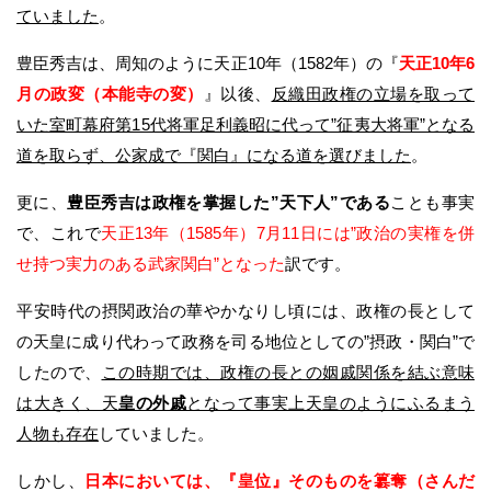
ていました
。
豊臣秀吉は、周知のように天正10年（1582年）の『
天正10年6
月の政変（本能寺の変）
』以後、
反織田政権の立場を取って
いた室町幕府第15代将軍足利義昭に代って”征夷大将軍”となる
道を取らず、公家成で『関白』になる道を選びました
。
更に、
豊臣秀吉は政権を掌握した”天下人”である
ことも事実
で、これで
天正13年（1585年）7月11日には”政治の実権を併
せ持つ実力のある武家関白”となった
訳です。
平安時代の摂関政治の華やかなりし頃には、政権の長として
の天皇に成り代わって政務を司る地位としての”摂政・関白”で
したので、
この時期では、政権の長との姻戚関係を結ぶ意味
は大きく、天
皇の外戚
となって事実上天皇のようにふるまう
人物も存在
していました。
しかし、
日本においては、『皇位』そのものを簒奪（さんだ