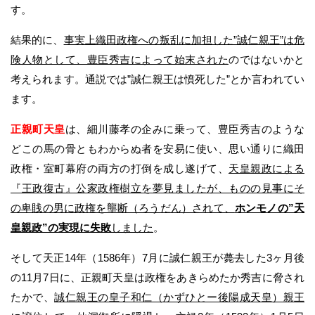
す。
結果的に、
事実上織田政権への叛乱に加担した”誠仁親王”は危
険人物として、豊臣秀吉によって始末された
のではないかと
考えられます。通説では”誠仁親王は憤死した”とか言われてい
ます。
正親町天皇
は、細川藤孝の企みに乗って、豊臣秀吉のような
どこの馬の骨ともわからぬ者を安易に使い、思い通りに織田
政権・室町幕府の両方の打倒を成し遂げて、
天皇親政による
『王政復古』公家政権樹立を夢見ましたが、ものの見事にそ
の卑賎の男に政権を壟断（ろうだん）されて、
ホンモノの”天
皇親政”の実現に失敗
しました
。
そして天正14年（1586年）7月に誠仁親王が薨去した3ヶ月後
の11月7日に、正親町天皇は政権をあきらめたか秀吉に脅され
たかで、
誠仁親王の皇子和仁（かずひとー後陽成天皇）親王