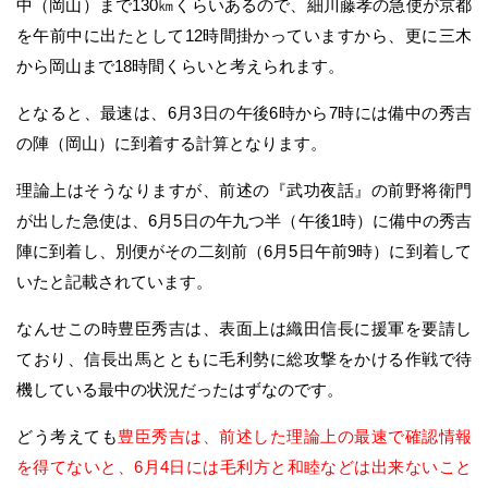
中（岡山）まで130㎞くらいあるので、細川藤孝の急使が京都
を午前中に出たとして12時間掛かっていますから、更に三木
から岡山まで18時間くらいと考えられます。
となると、最速は、6月3日の午後6時から7時には備中の秀吉
の陣（岡山）に到着する計算となります。
理論上はそうなりますが、前述の『武功夜話』の前野将衛門
が出した急使は、6月5日の午九つ半（午後1時）に備中の秀吉
陣に到着し、別便がその二刻前（6月5日午前9時）に到着して
いたと記載されています。
なんせこの時豊臣秀吉は、表面上は織田信長に援軍を要請し
ており、信長出馬とともに毛利勢に総攻撃をかける作戦で待
機している最中の状況だったはずなのです。
どう考えても
豊臣秀吉は、前述した理論上の最速で確認情報
を得てないと、6月4日には毛利方と和睦などは出来ないこと