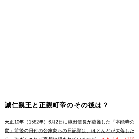
誠仁親王と正親町帝のその後は？
天正10年（1582年）6月2日に織田信長が遭難した『本能寺の
変』前後の日付の公家衆らの日記類は、ほとんどが欠落した