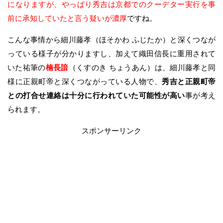
になりますが、やっぱり秀吉は京都でのクーデター実行を事
前に承知していたと言う疑いが濃厚
ですね。
こんな事情から細川藤孝（ほそかわ ふじたか）と深くつなが
っている様子が分かりますし、加えて織田信長に重用されて
いた祐筆の
楠長諳
（くすのき ちょうあん）は、細川藤孝と同
様に正親町帝と深くつながっている人物で、
秀吉と正親町帝
との打合せ連絡は十分に行われていた可能性が高い
事が考え
られます。
スポンサーリンク