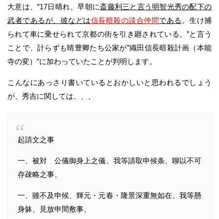
大意は、”17日晴れ、早朝に
斎藤利三と言う明智光秀の配下の
武者であるが、彼などは
信長暗殺の談合仲間
である
。生け捕
られて車に乗せられて京都の街を引き廻されている。”と言う
ことで、計らずも晴豊卿たち公家が”織田信長暗殺計画（本能
寺の変）”に加わっていたことが判明します。
こんなにあっさり書いているとおかしいと思われるでしょう
が、秀吉に関しては、、、
起請文之事
一、被対 公儀御身上之儀、我等請取申候条、聊以不可
存疎略之事、
一、雖不及申候、輝元・元春・隆景深重無如在、我等懸
身躰、見放申間敷事、