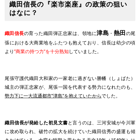
織田信長の『楽市楽座』の政策の狙い
はなに？
津島
熱田
織田信長
の育った織田弾正忠家は、領地に
・
の尾
張における大商業地をふたつも抱えており、信長は幼少の頃
より
”商業の持つ力”を十分熟知
していました。
尾張守護代織田大和家の一家老に過ぎない勝幡（しょばた）
城主の弾正忠家が、尾張一国を代表する勢力になれたのも、
勢力下に一大流通都市”津島”を抱えていたから
でした。
織田信長が発給した初見文書
と言うのは、三河安城が今川軍
に攻め取られ、破竹の拡大を続けていた織田信秀の盛運も傾