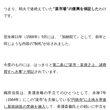
つまり、戦火で途絶えていた
”楽市場”の復興を保証した
わけ
です。
翌永禄11年（1568年）9月には、『加納宛て』として、前年と
同じような内容の”制札”が出されました。
今度のものには、はっきりと
第二条に”楽市・楽座之上、諸商
買すへき事”と明記
されています。
織田信長は、美濃攻略の手立てのひとつとして、永禄7年
（1564年）にこの”楽市”を主催している
”円徳寺”に土地を寄進
し新規鋳造の梵鐘を施入
して、美濃斎藤氏との戦いに中立を