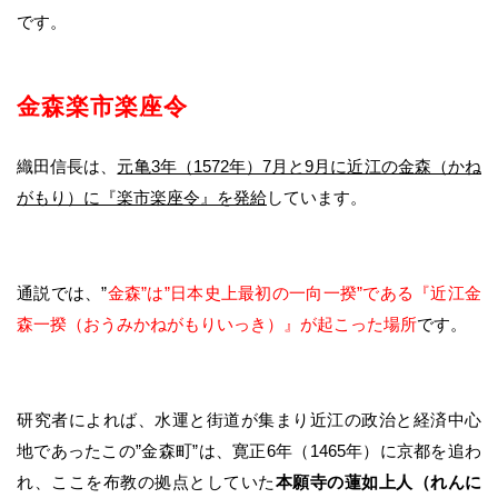
です。
金森楽市楽座令
織田信長は、
元亀3年（1572年）7月と9月に近江の金森（かね
がもり）に『楽市楽座令』を発給
しています。
通説では、”
金森”は”日本史上最初の一向一揆”である『近江金
森一揆（おうみかねがもりいっき）』が起こった場所
です。
研究者によれば、水運と街道が集まり近江の政治と経済中心
地であったこの”金森町”は、寛正6年（1465年）に京都を追わ
れ、ここを布教の拠点としていた
本願寺の蓮如上人（れんに