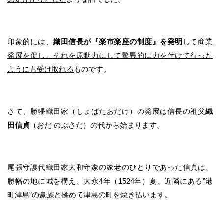
印象的には、
織田信長が『楽市楽座の制度』を発明
して商業
発展を促し、それを原動力にして驚異的に力を付けて行った
ようにも受け取れる
ものです。
さて、勝幡織田家（しょばたおだけ）の発展は信長の祖父
織
田信貞
（おだ のぶさだ）の代から始まります。
尾張守護代織田家大和守家の家老のひとりであった信貞は、
勝幡の地に城を構え、大永4年（1524年）夏、近隣にある”港
町津島”の豪族と揉めて津島の町を焼き払います。