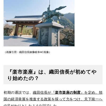
（画像引用：織田信長銅像岐阜AC画像）
『楽市楽座』は、織田信長が初めてや
り始めたの？
初期の通説では、
織田信長が『
楽市楽座の制度
』を定め、領
国の経済発展を推進する政策を採って力をつけ、天下統一へ
の足がかりとした
ような話でした。