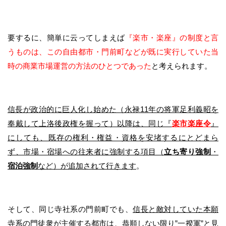
要するに、簡単に云ってしまえば
『楽市・楽座』の制度と言
うものは、この自由都市・門前町などが既に実行していた当
時の商業市場運営の方法のひとつであった
と考えられます。
信長が政治的に巨人化し始めた（永禄11年の将軍足利義昭を
奉戴して上洛後政権を握って）以降は、同じ『
楽市楽座令
』
にしても、既存の権利・権益・資格を安堵するにとどまら
ず、市場・宿場への往来者に強制する項目（
立ち寄り強制
・
宿泊強制
など）が追加されて行きます
。
そして、同じ寺社系の門前町でも、
信長と敵対していた本願
寺系の門徒衆が主催する都市は、恭順しない限り”一揆軍”と見