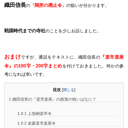
織田信長
の『
関所の廃止令
』の狙いが分かります。
戦国時代までの寺社
のことを少しお話しました。
おまけ
ですが、通説をテキストに、織田信長の
『楽市楽座
令』の100字・200字まとめ
を付けておきました。何かの参
考になれば幸いです。
目次
[
閉じる
]
1
織田信長の『楽市楽座』の政策の狙いはなに？
1.0.1
上加納楽市令
1.0.2
金森楽市楽座令