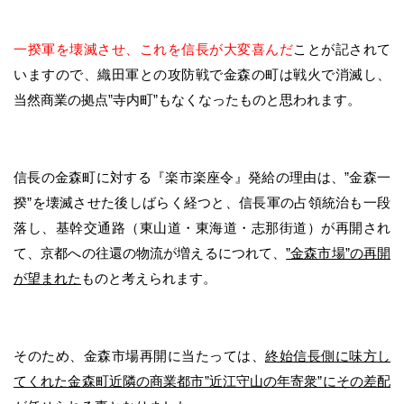
一揆軍を壊滅させ、これを信長が大変喜んだ
ことが記されて
いますので、織田軍との攻防戦で金森の町は戦火で消滅し、
当然商業の拠点”寺内町”もなくなったものと思われます。
信長の金森町に対する『楽市楽座令』発給の理由は、”金森一
揆”を壊滅させた後しばらく経つと、信長軍の占領統治も一段
落し、基幹交通路（東山道・東海道・志那街道）が再開され
て、京都への往還の物流が増えるにつれて、
”金森市場”の再開
が望まれた
ものと考えられます。
そのため、金森市場再開に当たっては、
終始信長側に味方し
てくれた金森町近隣の商業都市”近江守山の年寄衆”にその差配