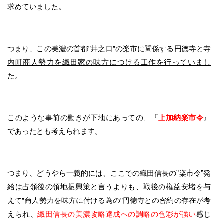
求めていました。
つまり、
この美濃の首都”井之口”の楽市に関係する円徳寺と寺
内町商人勢力を織田家の味方につける工作を行っていまし
た
。
このような事前の動きが下地にあっての、『
上加納楽市令
』
であったとも考えられます。
つまり、どうやら一義的には、ここでの織田信長の”楽市令”発
給は占領後の領地振興策と言うよりも、戦後の権益安堵を与
えて”商人勢力を味方に付ける為の”円徳寺との密約の存在が考
えられ、
織田信長の美濃攻略達成への調略の色彩が強い
感じ