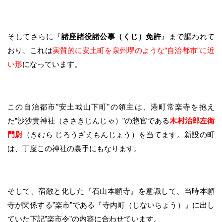
そしてさらに『
諸座諸役諸公事（くじ）免許
』まで謳われて
おり、これは
実質的に安土町を泉州堺のような”自治都市”に近
い形
になっています。
この自治都市”安土城山下町”の領主は、港町常楽寺を抱え
た”沙沙貴神社（ささきじんじゃ）”の惣官である
木村治郎左衛
門尉
（きむら じろうざえもんじょう）を当てます。新設の町
は、丁度この神社の裏手にもなります。
そして、宿敵と化した『石山本願寺』を意識して、当時本願
寺が関係する”楽市”である『寺内町（じないちょう）』に出し
ていた下記”楽市令”の内容に合わせています。