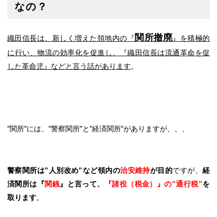
なの？
関所撤廃
織田信長は、新しく増えた領地内の『
』を積極的
に行い、物流の効率化を促進し、『織田信長は流通革命を促
した革命児』などと言う話があります
。
”関所”には、”警察関所”と”経済関所”がありますが、、、
警察関所は”人別改め”など領内の
治安維持
が目的
ですが、
経
済関所は『
関銭
』と言って、
『諸役（税金）』の”通行税”
を
取ります
。