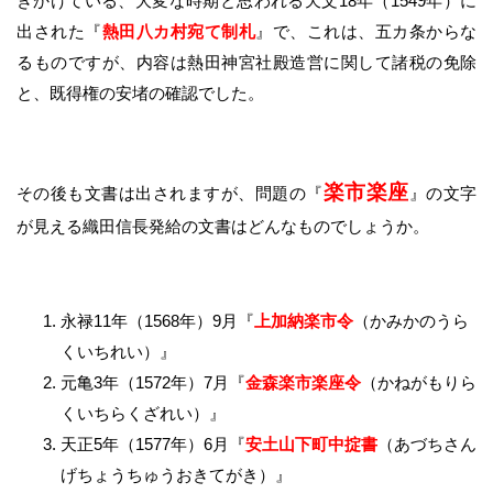
きかけている、大変な時期と思われる天文18年（1549年）に
出された『
熱田八カ村宛て制札
』で、これは、五カ条からな
るものですが、内容は熱田神宮社殿造営に関して諸税の免除
と、既得権の安堵の確認でした。
楽市楽座
その後も文書は出されますが、問題の『
』の文字
が見える織田信長発給の文書はどんなものでしょうか。
永禄11年（1568年）9月『
上加納楽市令
（かみかのうら
くいちれい）』
元亀3年（1572年）7月『
金森楽市楽座令
（かねがもりら
くいちらくざれい）』
天正5年（1577年）6月『
安土山下町中掟書
（あづちさん
げちょうちゅうおきてがき）』