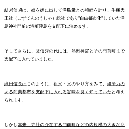
結局
信貞は、娘を嫁に出して津島衆との和睦を計り、牛頭天
王社（ごずてんのうしゃ）総社であり”自由都市化”していた津
島神社門前の港町津島を支配下に治めます
。
そしてさらに、
父信秀の代には、熱田神宮とその門前町まで
支配下に
入れていました。
織田信長は
このように、祖父・父のやり方をみて、
経済力の
ある商業都市を支配下に入れる旨味を良く知っていた
と考え
られます。
しかし
本来、寺社の介在する門前町などの内規模の大きな商