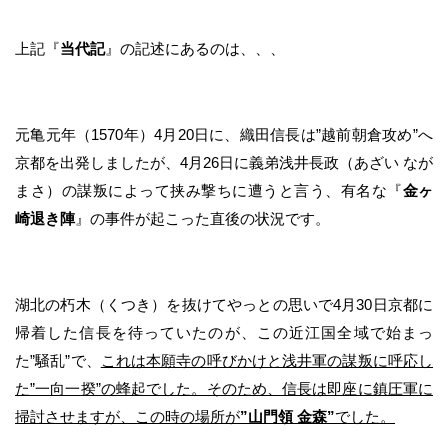
上記『
当代記
』の記述にあるのは、、、
元亀元年（1570年）4月20日に、織田信長は”越前朝倉攻め”へ
京都を出発しましたが、4月26日に義弟浅井長政（あざい なが
まさ）の謀叛によって挟み撃ちに遭うと言う、有名な『
金ヶ
崎退き陣
』の事件が起こった直後の状況です。
湖北の朽木（くつき）を抜けてやっとの思いで4月30日京都に
帰着した信長を待っていたのが、この近江国全域で始まっ
た”騒乱”で、
これは本願寺の呼びかけと浅井軍の謀叛に呼応し
た”一向一揆”の蜂起でした。そのため、信長は即座に鎮圧軍に
掃討させますが、この時の場所が
”山門領 金森”
でした。