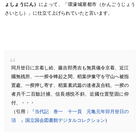
ょしょうにん）
によって、「環濠城塞都市（かんごうじょう
さいとし）」に仕立て上げられていたと言います。
同月丗日に京着し給、藤吉郎秀吉も無異儀令京着、近江
國無残所、一一揆令蜂起之間、稻葉伊豫守を守山へ被指
置處、一揆押し寄す、稻葉素武篇の達者及合戦、一揆の
者共千二百餘討捕、信長感悦不斜、近國仕置堅固に仰
付、・・・
（引用：
『当代記 巻一 十一頁 元亀元年卯月丗日の
項 』国立国会図書館デジタルコレクション
）