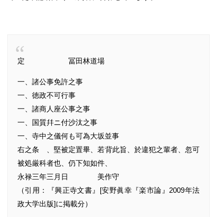
定 冨田林道場
一、諸公事免許之事
一、徳政不可行事
一、諸商人座公事之事
一、国質幷ニ付沙汰之事
一、寺中之儀何も可為大坂並事
右之条ゝ、堅被定置畢、若背此旨、於違犯之輩者、忽可
被処厳科者也、仍下知如件、
永禄三年三月日 美作守
（引用：『興正寺文書』[安野眞幸『楽市論』2009年法
政大学出版]に掲載分）