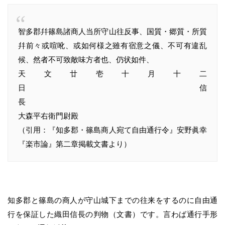
智多郡幷篠島諸商人当所守山往反事、国質・郷質・所質
幷前々或喧吪、或如何様之雖有宿意之儀、不可有違乱
候、然者不可致敵味方者也、仍状如件、
天文廿壱十月十二
日 信
長
大森平右衛門尉殿
（引用：『知多郡・篠島商人宛て自由通行令』安野眞幸
『楽市論』第二章掲載文書より）
知多郡と篠島の商人が守山城下までの往来をするのに自由通
行を保証した織田信長の判物（文書）です。言わば通行手形