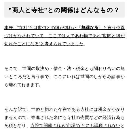
”商人と寺社”との関係はどんなもの？
本来、”寺社”とは世俗との縁が切れた『
無縁な所
』と言う位置
づけがなされていて、ここでは人であれ物であれ”世間と縁が
切れたことになる”と考えられていました
。
そこで、世間の取決め・借金・法・税金とも関わり合いの無
いところだと言う事で、ここにいれば世間のしがらみ諸事か
ら離れて行きます。
そんな訳で、世俗と切れた存在である寺社には税金がかかり
ませんので、寄進された米にも寺社の売買などの経済行為も
免税となり、
寺院で開催される”市場”などにも課税されない
と