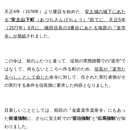
天正4年（1576年）より建設を始めた、
安土城の城下にあた
る”
安土山下町
（あづちさんげちょう）”宛てに、天正5年
（1577年）6月に、織田信長の3番目にあたる掲題の『楽市
令』が発給
されました。
この令は、前のふたつと違って、従前の実態踏襲での”楽市”で
はなくて、何もないところへ作る町のため、
信長が『楽市た
るべし』として命じた
命令に対して、任された実行者側がそ
の実行する条件を信長側に要求した内容となりました。
目新しいこととしては、前回の『金森楽市楽座令』にもあっ
た
街道強制
に、さらに安土町での”
宿泊強制
”と”
伝馬強制
”が加
わりました。