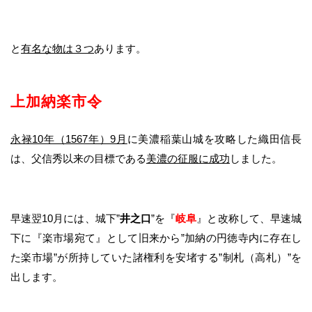
と
有名な物は３つ
あります。
上加納楽市令
永禄10年（1567年）9月
に美濃稲葉山城を攻略した織田信長
は、父信秀以来の目標である
美濃の征服に成功
しました。
早速翌10月には、城下”
井之口
”を『
岐阜
』と改称して、早速城
下に『楽市場宛て』として旧来から”加納の円徳寺内に存在し
た楽市場”が所持していた諸権利を安堵する”制札（高札）”を
出します。