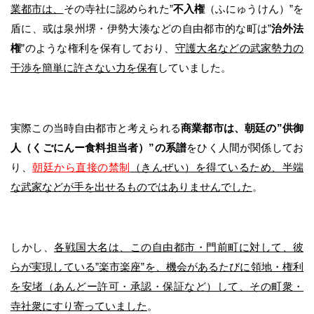
業都市は、
その寺社に認められた”
不入権
（ふにゅうけん）”を
盾に、或は泉州堺・伊勢大湊などの自由都市的な町は”
治外法
権
”のような権利を保有しており、
守護大名などの武家勢力の
干渉を簡単に許さない力を保有
していました。
実際この当時自由都市と考えられる
商業都市は、朝廷の”供御
人（くごにんー食料担当者）”の系譜
をひく人間が関係してお
り、
朝廷から直接の禁制
（きんぜい）を得ているため、半端
な武家などが手を出せるものではありませんでした
。
しかし、
各戦国大名は、この自由都市・門前町に対して、彼
らが実現している”楽市楽座”を、機会があるたびに領地・権利
を安堵（あんどー許可・承認・保証など）して、その町衆・
寺社衆にすり寄っていました
。