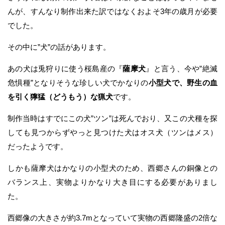
んが、すんなり制作出来た訳ではなくおよそ3年の歳月が必要
でした。
その中に”犬”の話があります。
あの犬は兎狩りに使う桜島産の『
薩摩犬
』と言う、今や”絶滅
危惧種”となりそうな珍しい犬でかなりの
小型犬で、野生の血
を引く獰猛（どうもう）な猟犬
です。
制作当時はすでにこの犬”ツン”は死んでおり、又この犬種を探
しても見つからずやっと見つけた犬はオス犬（ツンはメス）
だったようです。
しかも薩摩犬はかなりの小型犬のため、西郷さんの銅像との
バランス上、実物よりかなり大き目にする必要がありまし
た。
西郷像の大きさが約3.7mとなっていて実物の西郷隆盛の2倍な