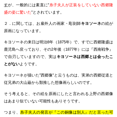
す
が、一般的には素直に”
糸子夫人が正装をしていない西郷隆
盛の姿に驚いた
”とされています。
２．に関しては、お雇外人の画家・彫刻師
キヨソーネ
の絵が
原画になっています。
キヨソーネの来日は明治8年（1875年）で、すでに西郷隆盛は
鹿児島へ戻っており、その2年後（1877年）には『西南戦争』
で自刃していますので、実は
キヨソーネは西郷とは会ったこ
とがない
ようです。
キヨソーネが描いた”西郷像”と云うものは、実弟の西郷従道と
従兄弟の大山巌から類推した想像画らしいのです。
そう考えると、その絵を原画にしたと言われる上野の西郷像
はあまり似ていない可能性もありそうです。
つまり、
糸子夫人の発言が『この銅像は別人』だと言った可