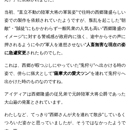
当初、”直立不動の陸軍大将の軍装姿”で往時の西郷隆盛らしい
姿での製作を依頼されていたようですが、叛乱を起こした”朝
敵”・”賊徒”にもかかわらず一般民衆の人気も高い”西郷隆盛の
イメージ”に対する警戒感が政府内に強く、途中からその声に
押されるように今の”軍人を連想させない”
人畜無害な現在の姿
に急遽変更
されたものでした。
これは、西郷が暇つぶしにやっていた”兎狩り”へ出かける時の
姿で、傍らに猟犬として”
薩摩犬の愛犬ツン
”を連れて兎狩りへ
出かけた時のものなのですね。
アイディアは西郷隆盛の従兄弟で元帥陸軍大将公爵であった
大山巌の発案とされています。
わたしなど、てっきり”西郷さんが犬を連れて散歩”しているく
つろいだ姿かと思っていましたが、そうではなかったようで