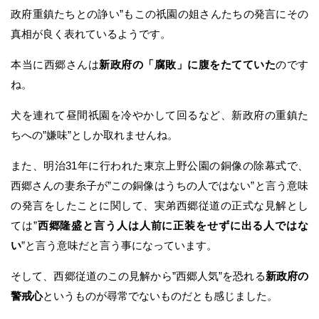
政府重鎮たちとの諍い”もこの祇園の姐さんたちの発言にその
真相が良く表れているようです。
本当に西郷さんは
新政府の「腐敗」に腹をたてていた
のです
ね。
犬を連れて昼間祇園を冷やかして回るなど、新政府の重鎮た
ちへの”嫌味”としか取れませんね。
また、明治31年に行われた東京上野公園の銅像の除幕式で、
西郷さんの妻糸子が”この銅像はうちの人ではない”と言う意味
の発言をしたことに関して、実弟西郷従道の正式な見解とし
ては”
西郷隆盛と言う人は人前に正装をせずに出る人ではな
い
”と言う意味だと言う事になっています。
そして、西郷従道のこの見解から”西郷人気”を恐れる
新政府の
警戒心
というものが尋常でないものだとも感じました。