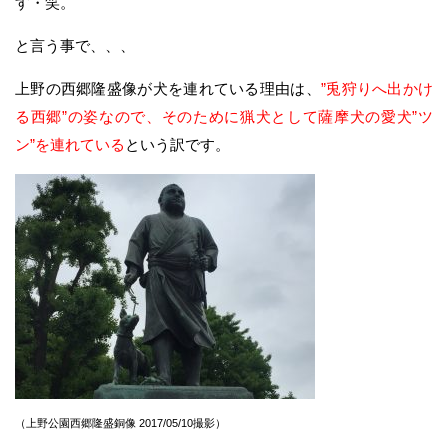
す・笑。
と言う事で、、、
上野の西郷隆盛像が犬を連れている理由は、
”兎狩りへ出かけ
る西郷”の姿なので、そのために猟犬として薩摩犬の愛犬”ツ
ン”を連れている
という訳です。
（上野公園西郷隆盛銅像 2017/05/10撮影）