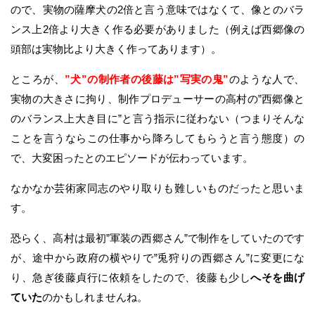
ので、実物の薩摩犬の2倍と言う意味ではなくて、像とのバラ
ンス上2倍より大きく作る必要がありました（例えば西郷像の
頭部は実物比より大きく作ってあります）。
ところが、
”犬”の制作者の後藤は”写実の鬼”
のような人で、
実物の大きさに拘り、制作プロデューサーの高村の”西郷像と
のバランス上大き目に”と言う指示に従わない（つまりそんな
ことを言うならこの仕事から降ろしてもらうと言う態度）の
で、大変困ったとのエピソードが伝わっています。
なかなか芸術家同志のやり取りも難しいものだったと思いま
す。
恐らく、高村は最初”軍装の西郷さん”で制作をしていたのです
が、途中から政府の横やりで”兎狩りの西郷さん”に変更にな
り、急ぎ後藤貞行に依頼をしたので、後藤も少し
へそを曲げ
ていた
のかもしれませんね。