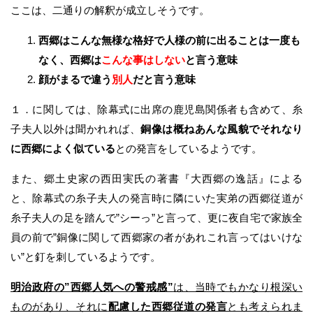
ここは、二通りの解釈が成立しそうです。
西郷はこんな無様な格好で人様の前に出ることは一度も
なく、西郷は
こんな事はしない
と言う意味
顔がまるで違う
別人
だと言う意味
１．に関しては、除幕式に出席の鹿児島関係者も含めて、糸
子夫人以外は聞かれれば、
銅像は概ねあんな風貌でそれなり
に西郷によく似ている
との発言をしているようです。
また、郷土史家の西田実氏の著書『大西郷の逸話』による
と、除幕式の糸子夫人の発言時に隣にいた実弟の西郷従道が
糸子夫人の足を踏んで”シーっ”と言って、更に夜自宅で家族全
員の前で”銅像に関して西郷家の者があれこれ言ってはいけな
い”と釘を刺しているようです。
明治政府の”西郷人気への警戒感”
は、当時でもかなり根深い
ものがあり、それに
配慮した西郷従道の発言
とも考えられま