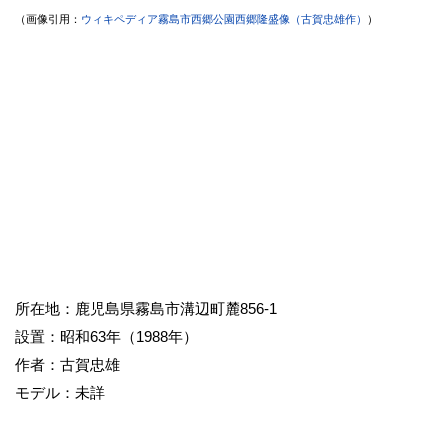
（画像引用：
ウィキペディア霧島市西郷公園西郷隆盛像（古賀忠雄作）
）
所在地：鹿児島県霧島市溝辺町麓856-1
設置：昭和63年（1988年）
作者：古賀忠雄
モデル：未詳