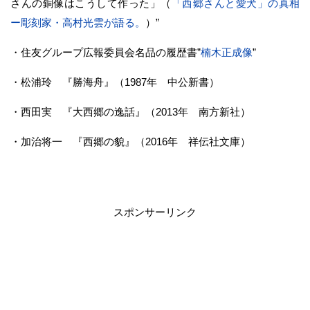
さんの銅像はこうして作った」（
「西郷さんと愛犬」の真相
ー彫刻家・高村光雲が語る。
）”
・住友グループ広報委員会名品の履歴書”
楠木正成像
”
・松浦玲 『勝海舟』（1987年 中公新書）
・西田実 『大西郷の逸話』（2013年 南方新社）
・加治将一 『西郷の貌』（2016年 祥伝社文庫）
スポンサーリンク