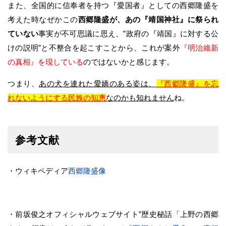
また、全国的に信奉者を持つ『愛国者』としての西郷隆盛を
考えた時なぜかこの
西郷隆盛が、あの『靖国神社』に祭られ
ていない
事実が不可思議に思え、”政府の『靖国』に対する公
けの説明”と不整合を起こすことから、これが案外
『明治維新
の真相』を現している
のではないかと感じます。
つまり、
あの犬を連れた愛嬌のある姿は、
『西郷隆盛』を忘
れないようにする民族の知恵
なのかも知れません
ね。
参考文献
・ウィキペディア
西郷隆盛像
・前坂俊之オフィシャルウェブサイト”歴史秘話「上野の西郷