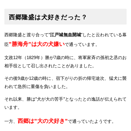
西郷隆盛は犬好きだった？
西郷隆盛と渡り合って”
江戸城無血開城
”したと云われている幕
”勝海舟”は大の犬嫌い
臣
で通っています。
文政12年（1829年）勝が7歳の時に、将軍家斉の孫初之丞のお
相手役として召し出されたことがありました。
その後9歳か12歳の時に、宿下がりの折の帰宅途次、猛犬に襲
われて急所に重傷を負いました。
それ以来、勝は”犬が大の苦手”となったとの逸話が伝えられて
います。
西郷は”大の犬好き”
一方、
で通っていたようです。