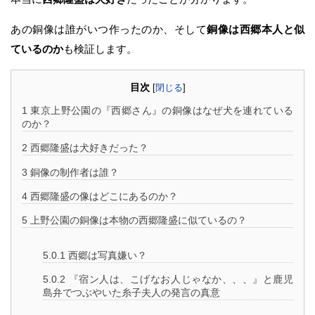
あの銅像は誰がいつ作ったのか、そして
銅像は西郷本人と似
ているのか
も検証します。
目次
[
閉じる
]
1
東京上野公園の『西郷さん』の銅像はなぜ犬を連れている
のか？
2
西郷隆盛は犬好きだった？
3
銅像の制作者は誰？
4
西郷隆盛の像はどこにあるのか？
5
上野公園の銅像は本物の西郷隆盛に似ているの？
5.0.1
西郷は写真嫌い？
5.0.2
『宿ン人は、こげなお人じゃなか、、、』と鹿児
島弁でつぶやいた糸子夫人の発言の真意