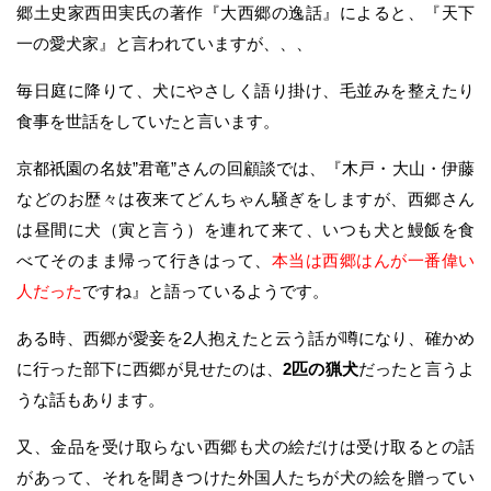
郷土史家西田実氏の著作『大西郷の逸話』によると、『天下
一の愛犬家』と言われていますが、、、
毎日庭に降りて、犬にやさしく語り掛け、毛並みを整えたり
食事を世話をしていたと言います。
京都祇園の名妓”君竜”さんの回顧談では、『木戸・大山・伊藤
などのお歴々は夜来てどんちゃん騒ぎをしますが、西郷さん
は昼間に犬（寅と言う）を連れて来て、いつも犬と鰻飯を食
べてそのまま帰って行きはって、
本当は西郷はんが一番偉い
人だった
ですね』と語っているようです。
ある時、西郷が愛妾を2人抱えたと云う話が噂になり、確かめ
に行った部下に西郷が見せたのは、
2匹の猟犬
だったと言うよ
うな話もあります。
又、金品を受け取らない西郷も犬の絵だけは受け取るとの話
があって、それを聞きつけた外国人たちが犬の絵を贈ってい