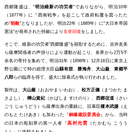
西郷隆盛は、”
明治維新の功労者
”でありながら、明治10年
（1877年）に『西南戦争』を起こして政府転覆を図ったた
め”
朝敵
”となりましたが、明治22年（1889年）に”大日本帝国
憲法”が発布された特赦により
名誉回復
をしました。
そこで、維新の功労者”西郷隆盛”を顕彰するために、吉井友美
ら薩摩関係者の声掛りにより運動が起こり、各界から2万5千
余名の寄付を集めて、明治31年（1898年）12月18日に東京上
野公園にて時の総理大臣
山縣有朋
、
勝海舟
、
大山巌
、
東郷平
八郎
らの臨席を得て、盛大に除幕式が執り行われました。
製作は、
大山厳
（おおやま いわお）、
松方正儀
（まつかた ま
さよし）、
樺山資紀
（かばしま すけのり）、
西郷従道
（さい
ごう じゅうどう）ら薩摩出身の重鎮に、旧幕臣
榎本武揚
（え
のもと たけあき）も加わった『
銅像建設委員会
』から、当時
の日本の彫刻界の第一人者『
高村光雲
（たかむら こうう
ん）』に依頼されました。