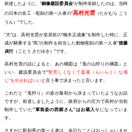
前述したように、”
銅像建設委員会
”が制作依頼したのは、当時
高村光雲
の日本の名工・彫刻の第一人者の”
（たかむら こう
うん）”でした。
”犬”は、高村光雲が皇居前の”楠木正成像”を制作した時に、正
成が騎乗する”馬”の制作を担当した動物彫刻の第一人者”
後藤
貞行
（ごとう さだゆき）”です。
高村光雲の話によると、あの構図は『兎の山狩りの構図』と
いい、建設委員会で”
堅苦しくなくて磊落（らいらく）な感
じ”を出せればいい
と言う事で決まったと言います。
これだと『兎狩り』の姿が最初から決まっていたようなお話
ですが、前述しましたように、政府からの圧力で高村が当初
制作していた
”軍装姿の西郷さん”はお蔵入り
になっていま
す。
さすがに彫刻界の第一人者は、余計なことはおっしゃいませ