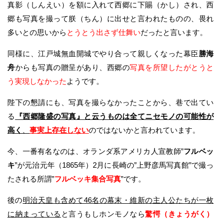
真影（しんえい）を額に入れて西郷に下賜（かし）され、西
郷も写真を撮って朕（ちん）に出せと言われたものの、畏れ
多いとの思いから
とうとう出さず仕舞い
だったと言います。
同様に、江戸城無血開城でやり合って親しくなった幕臣
勝海
舟
からも写真の贈呈があり、西郷の
写真を所望したがとうと
う実現しなかった
ようです。
陛下の懇請にも、写真を撮らなかったことから、巷で出てい
る
『西郷隆盛の写真』と云うものは全てニセモノの可能性が
高く
、
事実上存在しない
のではないかと言われています。
今、一番有名なのは、オランダ系アメリカ人宣教師”
フルベッ
キ
”が元治元年（1865年）2月に長崎の”上野彦馬写真館”で撮っ
たされる所謂”
フルベッキ集合写真
”です。
後の
明治天皇も含めて46名の幕末・維新の主人公たちが一枚
に納まっている
と言うもしホンモノなら
驚愕（きょうがく）